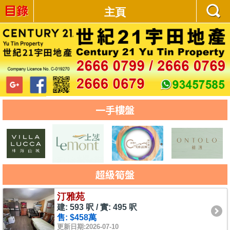
主頁
一手樓盤
超級筍盤
汀雅苑
建: 593 呎 / 實: 495 呎
售: $458萬
更新日期:2026-07-10