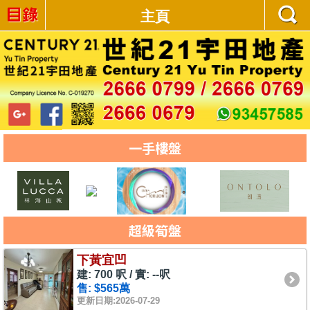
主頁
一手樓盤
超級筍盤
下黃宜凹
建: 700 呎 / 實: --呎
售: $565萬
更新日期:2026-07-29