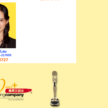
 Lau
-217650
3727