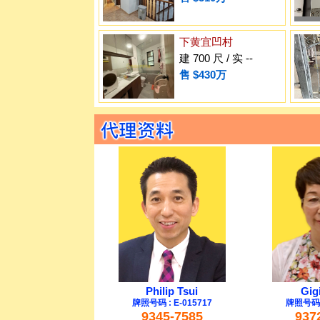
下黄宜凹村
建 700 尺 / 实 --
售 $430万
Philip Tsui
Gig
牌照号码 : E-015717
牌照号码 :
9345-7585
937