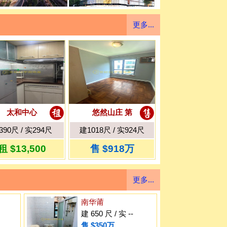
更多...
太和中心
悠然山庄 第
390尺 / 实294尺
建1018尺 / 实924尺
租 $13,500
售 $918万
更多...
南华莆
建 650 尺 / 实 --
售 $350万