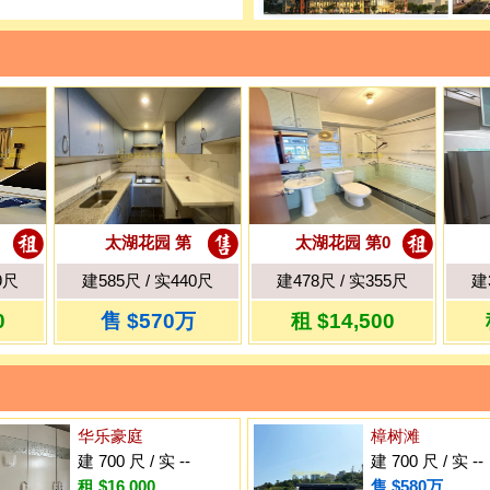
太湖花园 第
太湖花园 第0
9尺
建585尺 / 实440尺
建478尺 / 实355尺
建
0
售 $570万
租 $14,500
华乐豪庭
樟树滩
建 700 尺 / 实 --
建 700 尺 / 实 --
租 $16,000
售 $580万