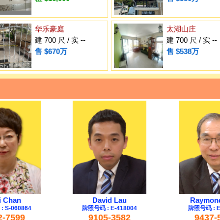
华乐豪庭
太湖山庄
建 700 尺 / 实 --
建 700 尺 / 实 --
售 $670万
售 $538万
i Chan
David Lau
Raymond
 S-060864
牌照号码 : E-418004
牌照号码 : E
2-7599
9105-3582
9437-