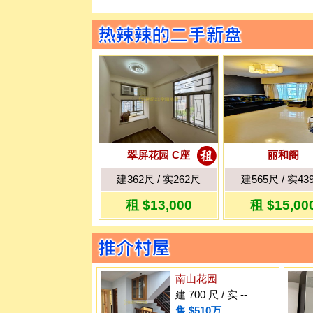
翠屏花园 C座
丽和阁
建362尺 / 实262尺
建565尺 / 实43
租 $13,000
租 $15,00
南山花园
建 700 尺 / 实 --
售 $510万