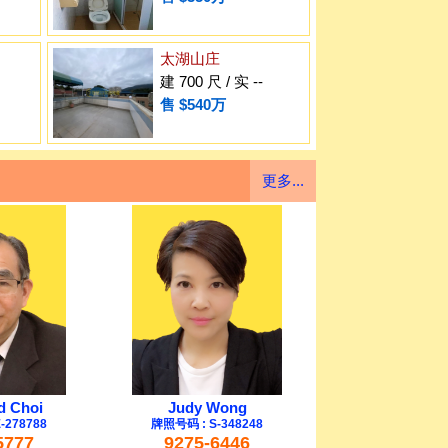
太湖山庄
建 700 尺 / 实 --
售 $540万
更多...
 Choi
Judy Wong
-278788
牌照号码 : S-348248
5777
9275-6446