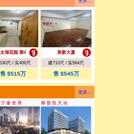
更多...
太湖花园 第0
美新大厦
530尺 / 实400尺
建710尺 / 实564尺
售 $515万
售 $545万
更多...