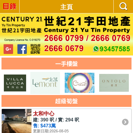
主頁
一手樓盤
超級筍盤
太和中心
建: 390 呎 / 實: 294 呎
售: $473萬
更新日期:2026-08-05