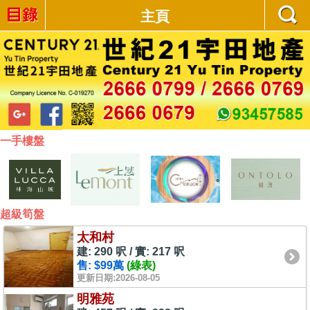
主頁
一手樓盤
超級筍盤
太和村
建: 290 呎 / 實: 217 呎
售: $99萬
(綠表)
更新日期:2026-08-05
明雅苑