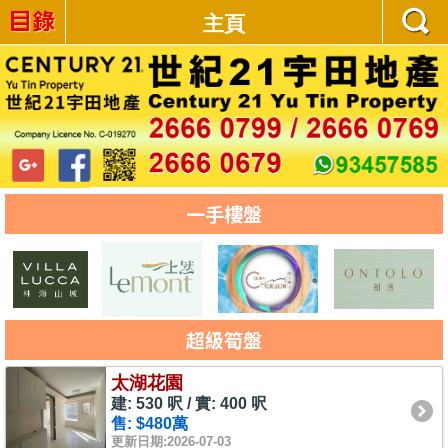
主頁
一手樓盤
超級筍盤
太湖花園
建: 530 呎 / 實: 400 呎
售: $480萬
更新日期:2026-07-03